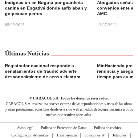
Indignación en Bogotá por guardería
Abogados señalan 
canina en Engativá donde asfixiaban y
convenios ente alc
golpeaban perros
AMC
05/05/2025
13/07/2023
Últimas Noticias
Registrador nacional responde a
MinHacienda presen
señalamientos de fraude: advierte
renuncia y aseguró
desconocimiento de censo electoral
tiempo para culmina
© CARACOL S.A. Todos los derechos reservados.
CARACOL S.A. realiza una reserva expresa de las reproducciones y usos de las obras
y otras prestaciones accesibles desde este sitio web a medios de lectura mecánica u otros
medios que resulten adecuados.
Aviso legal
Política de Protección de Datos
Política de cookies
Configuración de cookies
Transparencia
Soluciones W
Teléfonos