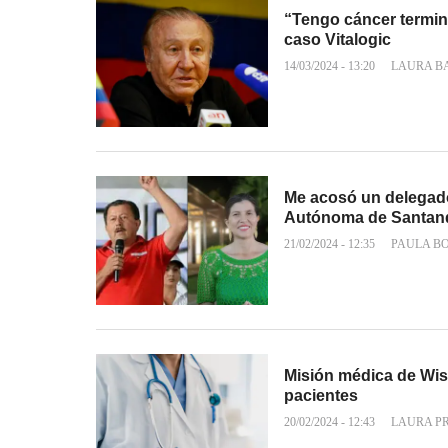
“Tengo cáncer termin
caso Vitalogic
14/03/2024 - 13:20
LAURA B
Me acosó un delegado
Autónoma de Santan
21/02/2024 - 12:35
PAULA B
Misión médica de Wisc
pacientes
20/02/2024 - 12:43
LAURA P