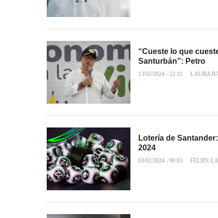
“Cueste lo que cueste
Santurbán”: Petro
13/02/2024 - 22:11
LAURA B
Lotería de Santander:
2024
03/02/2024 - 00:03
FELIPE L