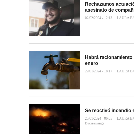
Rechazamos actuación
asesinato de compañ
02/02/2024 - 12:13
LAURA B
Habrá racionamiento 
enero
29/01/2024 - 18:17
LAURA B
Se reactivó incendio 
25/01/2024 - 06:05
LAURA B
Bucaramanga