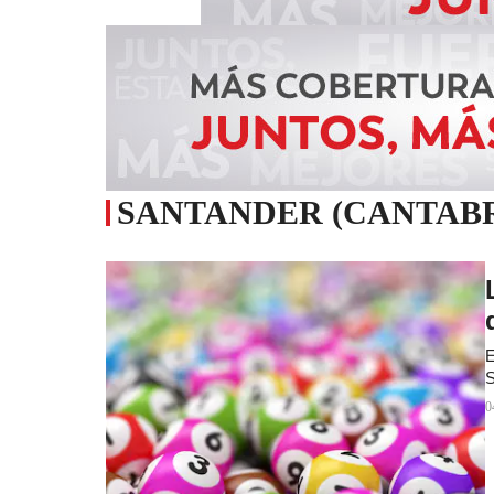
SANTANDER (CANTABR
E
S
0