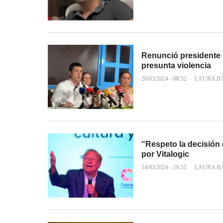
Renunció presidente 
presunta violencia
26/03/2024 - 08:52
LAURA B
“Respeto la decisión 
por Vitalogic
14/03/2024 - 16:51
LAURA B