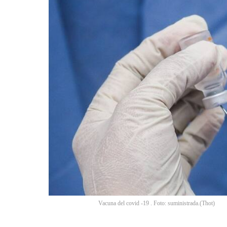
Vacuna del covid -19 . Foto: suministrada.
(
Thot
)