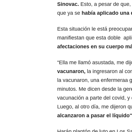
Sinovac.
Esto, a pesar de que, 
que ya se
había aplicado una 
Esta situación le está preocupa
manifiestan que esta doble apli
afectaciones en su cuerpo m
"Ella me llamó asustada, me dij
vacunaron,
la ingresaron al co
la vacunaron, una enfermeraa g
minutos. Me dicen desde la gere
vacunación a parte del covid, 
Luego, al otro día, me dijeron 
alcanzaron a pasar el líquido
Harán plantón de luto en Los S