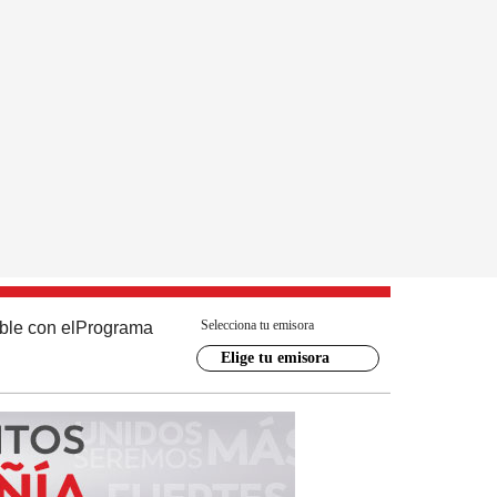
Selecciona tu emisora
ble con el
Programa
Elige tu emisora