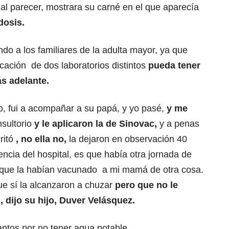
al parecer, mostrara su carné en el que aparecía
dosis.
ndo a los familiares de la adulta mayor, ya que
cación de dos laboratorios distintos
pueda tener
ás adelante.
o, fui a acompañar a su papá, y yo pasé,
y me
nsultorio
y le aplicaron la de Sinovac,
y a penas
ritó
, no ella no,
la dejaron en observación 40
ncia del hospital, es que había otra jornada de
y que la habían vacunado a mi mamá de otra cosa.
que sí la alcanzaron a chuzar
pero que no le
", dijo su hijo, Duver Velásquez.
antos por no tener agua potable