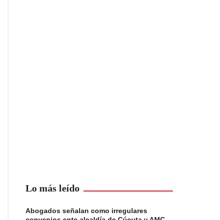
Lo más leído
Abogados señalan como irregulares
convenios ente alcaldía de Cúcuta y AMC