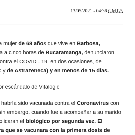
13/05/2021 - 04:36
GMT-5
a mujer
de 68 año
s que vive en
Barbosa,
a a cinco horas de
Bucaramanga,
denunciaron
 contra el COVID - 19 en dos ocasiones, de
c y
de Astrazeneca) y en menos de 15 días.
r escándalo de Vitalogic
r habría sido vacunada contra el
Coronavirus
con
 sin embargo, cuando fue a acompañar a su marido
plicaran e
l biológico por segunda vez. E
l
a que se vacunara con la primera dosis de