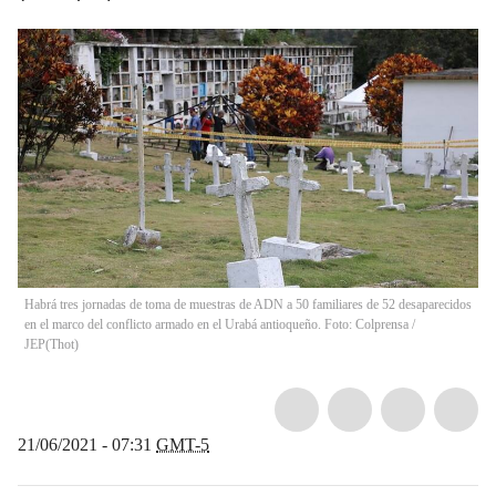
Habrá tres jornadas de toma de muestras de ADN a 50 familiares de 52 desaparecidos
en el marco del conflicto armado en el Urabá antioqueño. Foto: Colprensa /
JEP
(
Thot
)
21/06/2021 - 07:31
GMT-5