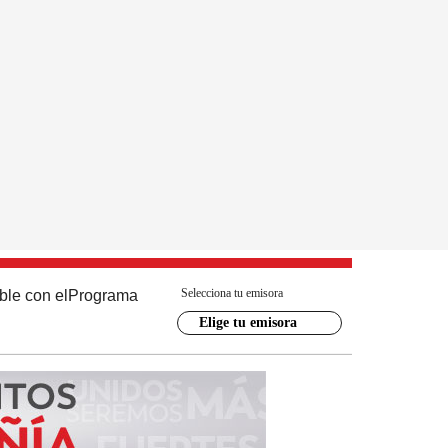
Selecciona tu emisora
ble con el
Programa
Elige tu emisora