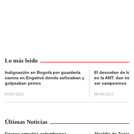
Lo más leído
Indignación en Bogotá por guardería
El desorden de los
canina en Engativá donde asfixiaban y
en la ANT: dan tier
golpeaban perros
ser campesinos
05/05/2025
06/09/2023
Últimas Noticias
Grupos armados colombianos
Alcaldía de Tunja 