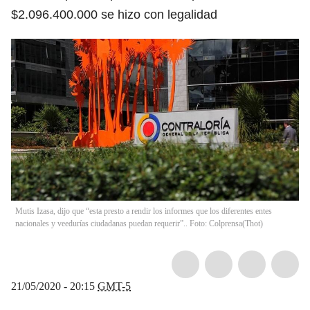
$2.096.400.000 se hizo con legalidad
Mutis Izasa, dijo que “esta presto a rendir los informes que los diferentes entes
nacionales y veedurías ciudadanas puedan requerir”.. Foto: Colprensa
(
Thot
)
21/05/2020 - 20:15
GMT-5