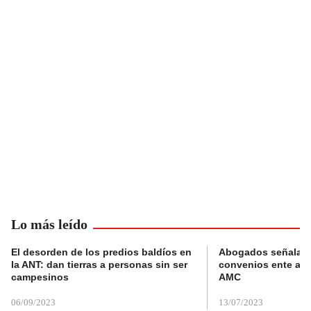
Lo más leído
El desorden de los predios baldíos en
Abogados señalan 
la ANT: dan tierras a personas sin ser
convenios ente alc
campesinos
AMC
06/09/2023
13/07/2023