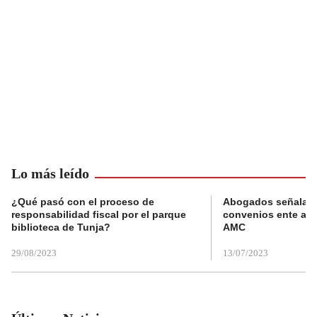
Lo más leído
¿Qué pasó con el proceso de
Abogados señalan 
responsabilidad fiscal por el parque
convenios ente alc
biblioteca de Tunja?
AMC
29/08/2023
13/07/2023