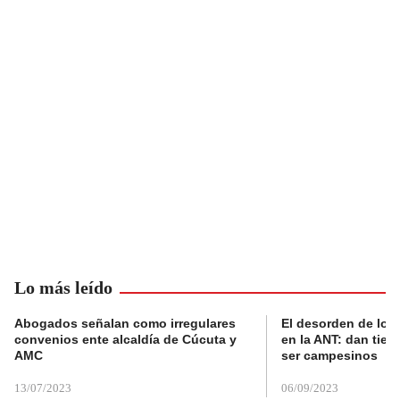
Lo más leído
Abogados señalan como irregulares
El desorden de los
convenios ente alcaldía de Cúcuta y
en la ANT: dan tier
AMC
ser campesinos
13/07/2023
06/09/2023