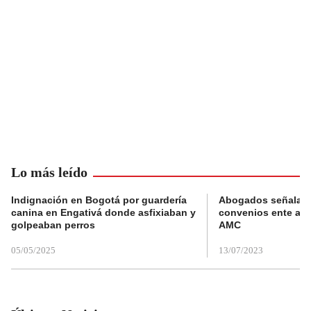
Lo más leído
Indignación en Bogotá por guardería
Abogados señalan 
canina en Engativá donde asfixiaban y
convenios ente alc
golpeaban perros
AMC
05/05/2025
13/07/2023