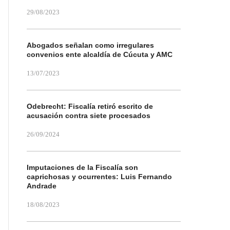
29/08/2023
Abogados señalan como irregulares
convenios ente alcaldía de Cúcuta y AMC
13/07/2023
Odebrecht: Fiscalía retiró escrito de
acusación contra siete procesados
26/09/2024
Imputaciones de la Fiscalía son
caprichosas y ocurrentes: Luis Fernando
Andrade
18/08/2023