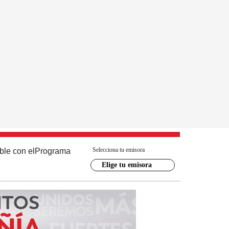
Selecciona tu emisora
ble con el
Programa
Elige tu emisora