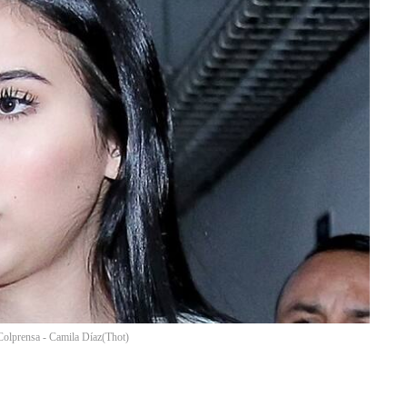
Colprensa - Camila Díaz
(
Thot
)