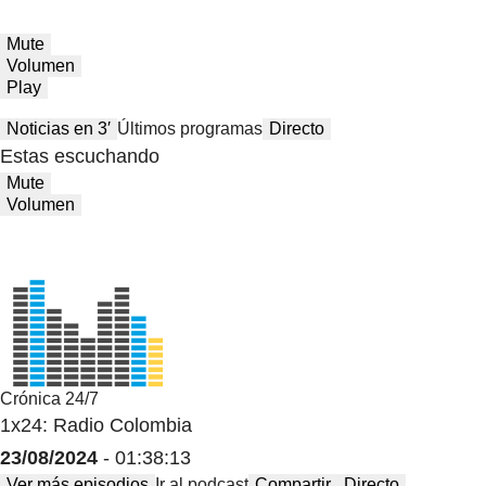
Mute
Volumen
Play
Noticias en 3′
Últimos programas
Directo
Estas escuchando
Mute
Volumen
Crónica 24/7
1x24: Radio Colombia
23/08/2024
- 01:38:13
Ver más episodios
Ir al podcast
Compartir
Directo