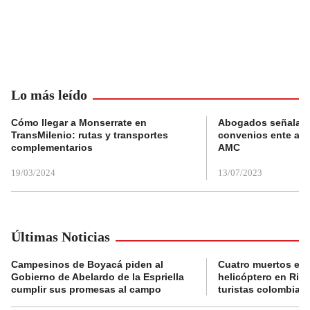
Lo más leído
Cómo llegar a Monserrate en
Abogados señalan 
TransMilenio: rutas y transportes
convenios ente alc
complementarios
AMC
19/03/2024
13/07/2023
Últimas Noticias
Campesinos de Boyacá piden al
Cuatro muertos en 
Gobierno de Abelardo de la Espriella
helicóptero en Rio,
cumplir sus promesas al campo
turistas colombian