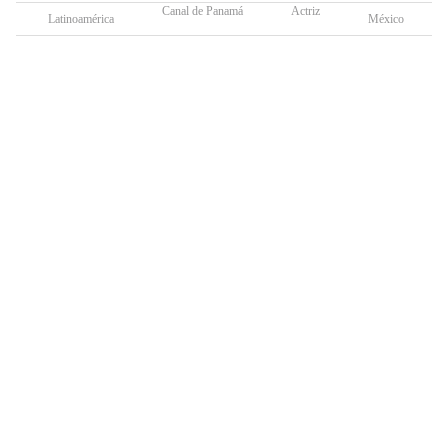
Canal de Panamá
Actriz
Latinoamérica
México