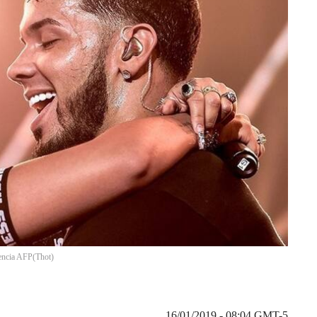
gencia AFP
(
Thot
)
16/01/2019 - 08:04
GMT-5