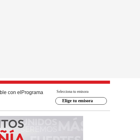
Selecciona tu emisora
ble con el
Programa
Elige tu emisora