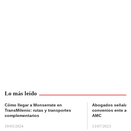
Lo más leído
Cómo llegar a Monserrate en
Abogados señalan 
TransMilenio: rutas y transportes
convenios ente alc
complementarios
AMC
19/03/2024
13/07/2023