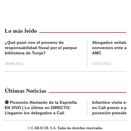
Lo más leído
¿Qué pasó con el proceso de
Abogados señalan 
responsabilidad fiscal por el parque
convenios ente alc
biblioteca de Tunja?
AMC
29/08/2023
13/07/2023
Últimas Noticias
🔴 Posesión Abelardo de la Espriella
Infantino visita es
EN VIVO | Lo último en DIRECTO:
en Cali previo a pa
Llegaron los delegados a Cali
posesión presidenc
© CARACOL S.A. Todos los derechos reservados.