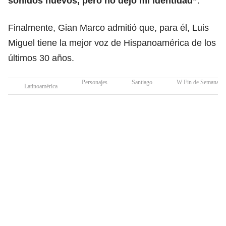
sonidos nuevos, pero no dejo mi identidad”
.
Finalmente, Gian Marco admitió que, para él, Luis
Miguel tiene la mejor voz de Hispanoamérica de los
últimos 30 años.
Personajes
Santiago
W Fin de Semana
Latinoamérica