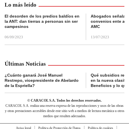
Lo más leído
El desorden de los predios baldíos en
Abogados señalan 
la ANT: dan tierras a personas sin ser
convenios ente alc
campesinos
AMC
06/09/2023
13/07/2023
Últimas Noticias
¿Cuánto ganará José Manuel
Qué subsidios reci
Restrepo, vicepresidente de Abelardo
en la nueva clasifi
de la Espriella?
Beneficios y lo qu
© CARACOL S.A. Todos los derechos reservados.
CARACOL S.A. realiza una reserva expresa de las reproducciones y usos de las obras
y otras prestaciones accesibles desde este sitio web a medios de lectura mecánica u otros
medios que resulten adecuados.
Aviso legal
Política de Protección de Datos
Política de cookies