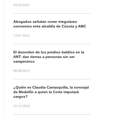
05/05/2025
Abogados señalan como irregulares
convenios ente alcaldía de Cúcuta y AMC
13/07/2023
El desorden de los predios baldíos en la
ANT: dan tierras a personas sin ser
campesinos
06/09/2023
¿Quién es Claudia Carrasquilla, la concejal
de Medellín a quien la Corte imputará
cargos?
21/11/2024