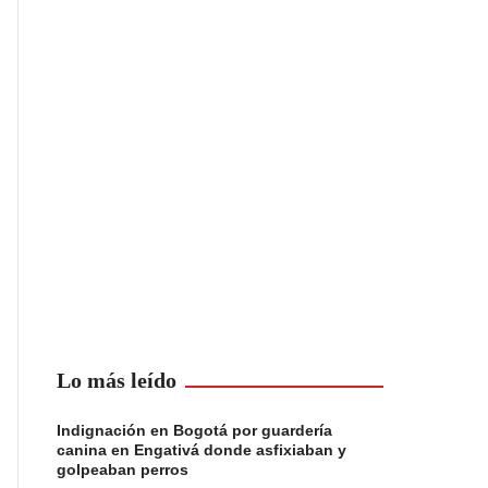
Lo más leído
Indignación en Bogotá por guardería
canina en Engativá donde asfixiaban y
golpeaban perros