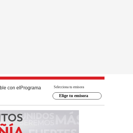
Selecciona tu emisora
ble con el
Programa
Elige tu emisora