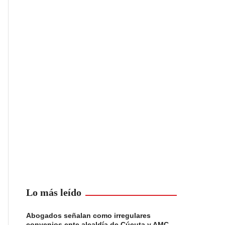
Lo más leído
Abogados señalan como irregulares
convenios ente alcaldía de Cúcuta y AMC