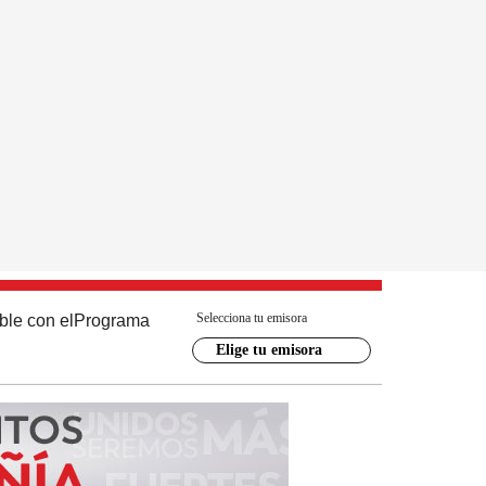
Selecciona tu emisora
ble con el
Programa
Elige tu emisora