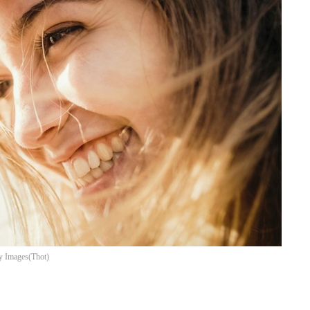
ty Images
(
Thot
)