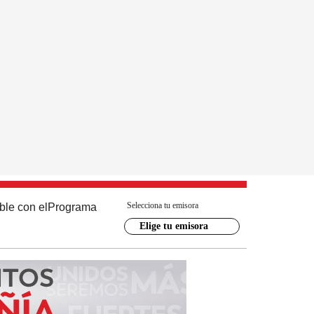
Selecciona tu emisora
ble con el
Programa
Elige tu emisora