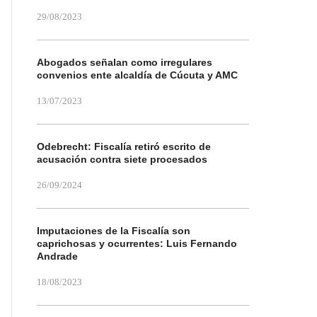
29/08/2023
Abogados señalan como irregulares
convenios ente alcaldía de Cúcuta y AMC
13/07/2023
Odebrecht: Fiscalía retiró escrito de
acusación contra siete procesados
26/09/2024
Imputaciones de la Fiscalía son
caprichosas y ocurrentes: Luis Fernando
Andrade
18/08/2023