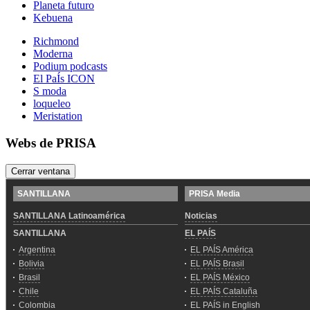
Planeta futuro
Kebuena
Richmond
Moderna
Podium podcasts
El PaÍs ICON
S moda
loqueleo
Meristation
Webs de PRISA
Cerrar ventana