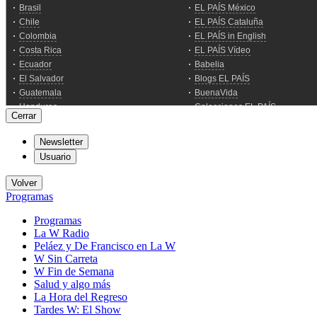
Cerrar
Newsletter
Usuario
Volver
Programas
Programas
La W Radio
Peláez y De Francisco en La W
W Sin Carreta
W Fin de Semana
Salud y algo más
La Hora del Regreso
Tardes W: El Show