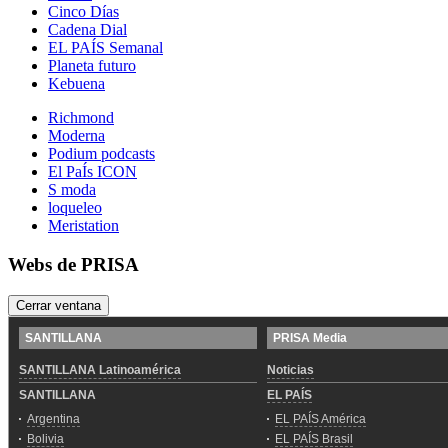
Cinco Días
Cadena Dial
EL PAÍS Semanal
Planeta futuro
Kebuena
Richmond
Moderna
Podium podcasts
El PaÍs ICON
S moda
loqueleo
Meristation
Webs de PRISA
Cerrar ventana