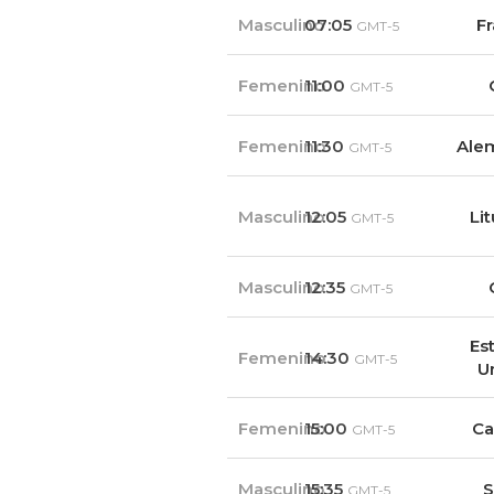
Masculino
07:05
Fr
GMT-5
Femenino
11:00
GMT-5
Femenino
11:30
Ale
GMT-5
Masculino
12:05
Li
GMT-5
Masculino
12:35
GMT-5
Es
Femenino
14:30
GMT-5
U
Femenino
15:00
Ca
GMT-5
Masculino
15:35
S
GMT-5