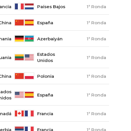
ancia
Países Bajos
1ª Ronda
China
España
1ª Ronda
mania
Azerbaiyán
1ª Ronda
Estados
tuania
1ª Ronda
Unidos
China
Polonia
1ª Ronda
tados
España
1ª Ronda
nidos
nadá
Francia
1ª Ronda
erbia
Francia
1ª Ronda