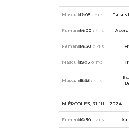
Masculino
12:05
Países 
GMT-5
Femenino
14:00
Azerb
GMT-5
Femenino
14:30
Fr
GMT-5
Masculino
15:05
Fr
GMT-5
Es
Masculino
15:35
GMT-5
U
MIÉRCOLES, 31 JUL. 2024
Femenino
10:30
Aus
GMT-5