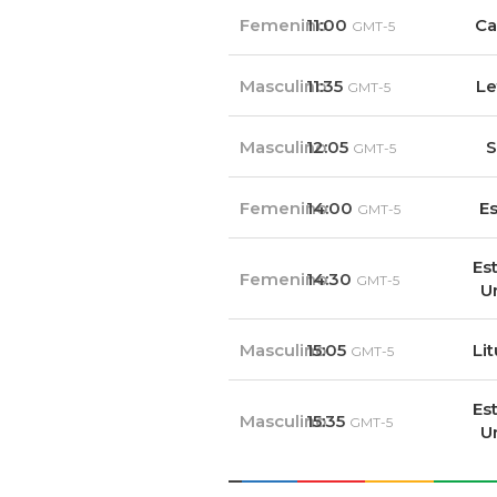
Femenino
11:00
Ca
GMT-5
Masculino
11:35
Le
GMT-5
Masculino
12:05
S
GMT-5
Femenino
14:00
E
GMT-5
Es
Femenino
14:30
GMT-5
U
Masculino
15:05
Li
GMT-5
Es
Masculino
15:35
GMT-5
U