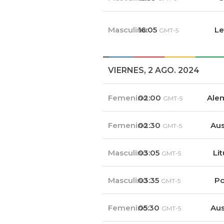
Masculino
16:05
Le
GMT-5
VIERNES, 2 AGO. 2024
Femenino
02:00
Ale
GMT-5
Femenino
02:30
Aus
GMT-5
Masculino
03:05
Li
GMT-5
Masculino
03:35
Po
GMT-5
Femenino
05:30
Aus
GMT-5