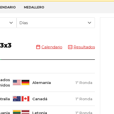
LENDARIO
MEDALLERO
Días
 3x3
Calendario
Resultados
tados
Alemania
1ª Ronda
nidos
tralia
Canadá
1ª Ronda
tuania
Letonia
1ª Ronda