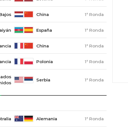
Bajos
China
1ª Ronda
aiyán
España
1ª Ronda
ancia
China
1ª Ronda
ancia
Polonia
1ª Ronda
tados
Serbia
1ª Ronda
nidos
tralia
Alemania
1ª Ronda