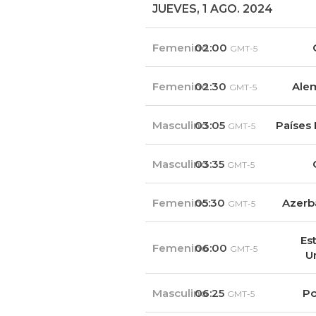
JUEVES, 1 AGO. 2024
Femenino
02:00
GMT-5
Femenino
02:30
Ale
GMT-5
Masculino
03:05
Países 
GMT-5
Masculino
03:35
GMT-5
Femenino
05:30
Azerb
GMT-5
Es
Femenino
06:00
GMT-5
U
Masculino
06:25
Po
GMT-5