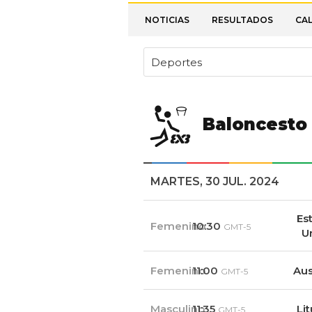
NOTICIAS
RESULTADOS
CA
Deportes
Baloncesto
MARTES, 30 JUL. 2024
Es
Femenino
10:30
GMT-5
U
Femenino
11:00
Aus
GMT-5
Masculino
11:35
Li
GMT-5