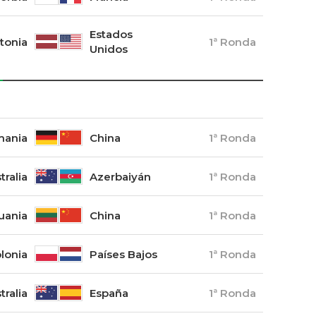
Estados
tonia
1ª Ronda
Unidos
mania
China
1ª Ronda
tralia
Azerbaiyán
1ª Ronda
tuania
China
1ª Ronda
lonia
Países Bajos
1ª Ronda
tralia
España
1ª Ronda