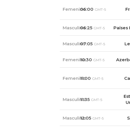
Femenino
06:00
Fr
GMT-5
Masculino
06:25
Países 
GMT-5
Masculino
07:05
Le
GMT-5
Femenino
10:30
Azerb
GMT-5
Femenino
11:00
Ca
GMT-5
Es
Masculino
11:35
GMT-5
U
Masculino
12:05
S
GMT-5