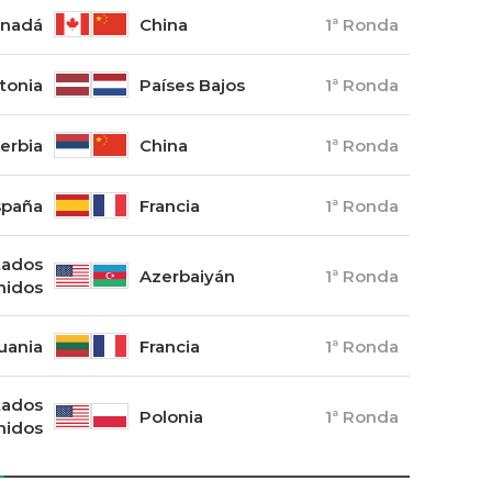
nadá
China
1ª Ronda
tonia
Países Bajos
1ª Ronda
erbia
China
1ª Ronda
spaña
Francia
1ª Ronda
tados
Azerbaiyán
1ª Ronda
nidos
tuania
Francia
1ª Ronda
tados
Polonia
1ª Ronda
nidos