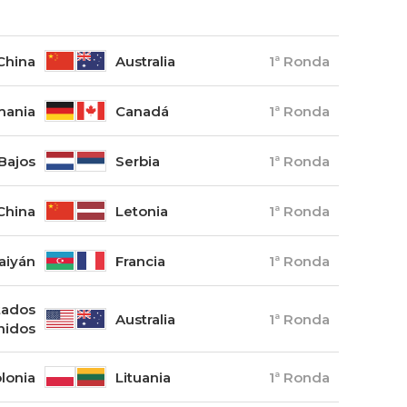
China
Australia
1ª Ronda
mania
Canadá
1ª Ronda
Bajos
Serbia
1ª Ronda
China
Letonia
1ª Ronda
aiyán
Francia
1ª Ronda
tados
Australia
1ª Ronda
nidos
lonia
Lituania
1ª Ronda