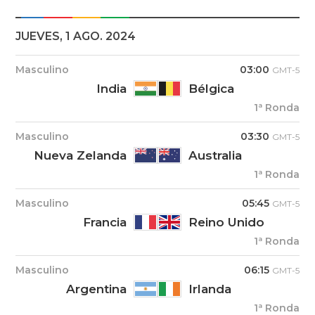
JUEVES, 1 AGO. 2024
Masculino
03:00
GMT-5
India
Bélgica
1ª Ronda
Masculino
03:30
GMT-5
Nueva Zelanda
Australia
1ª Ronda
Masculino
05:45
GMT-5
Francia
Reino Unido
1ª Ronda
Masculino
06:15
GMT-5
Argentina
Irlanda
1ª Ronda