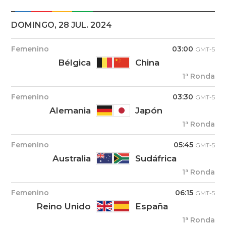
DOMINGO, 28 JUL. 2024
Femenino
03:00
GMT-5
Bélgica
China
1ª Ronda
Femenino
03:30
GMT-5
Alemania
Japón
1ª Ronda
Femenino
05:45
GMT-5
Australia
Sudáfrica
1ª Ronda
Femenino
06:15
GMT-5
Reino Unido
España
1ª Ronda