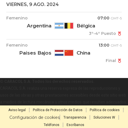
VIERNES, 9 AGO. 2024
Femenino
07:00
GMT-5
Argentina
Bélgica
3º-4º Puesto
Femenino
13:00
GMT-5
Países Bajos
China
Final
© CARACOL S.A. Todos los derechos reservados.
CARACOL S.A. realiza una reserva expresa de las reproducciones y
usos de las obras y otras prestaciones accesibles desde este sitio web
a medios de lectura mecánica u otros medios que resulten adecuados.
Aviso legal
Política de Protección de Datos
Política de cookies
Configuración de cookies
Transparencia
Soluciones W
Teléfonos
Escríbanos