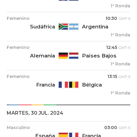
1ª Ronda
Femenino
10:30
GMT-5
Sudáfrica
Argentina
1ª Ronda
Femenino
12:45
GMT-5
Alemania
Países Bajos
1ª Ronda
Femenino
13:15
GMT-5
Francia
Bélgica
1ª Ronda
MARTES, 30 JUL. 2024
Masculino
03:00
GMT-5
España
Francia