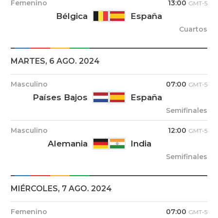
Femenino
13:00
GMT-5
Bélgica
España
Cuartos
MARTES, 6 AGO. 2024
Masculino
07:00
GMT-5
Países Bajos
España
Semifinales
Masculino
12:00
GMT-5
Alemania
India
Semifinales
MIÉRCOLES, 7 AGO. 2024
Femenino
07:00
GMT-5