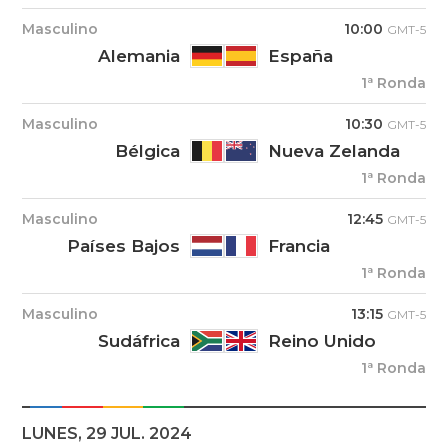
Masculino
10:00
GMT-5
Alemania
España
1ª Ronda
Masculino
10:30
GMT-5
Bélgica
Nueva Zelanda
1ª Ronda
Masculino
12:45
GMT-5
Países Bajos
Francia
1ª Ronda
Masculino
13:15
GMT-5
Sudáfrica
Reino Unido
1ª Ronda
LUNES, 29 JUL. 2024