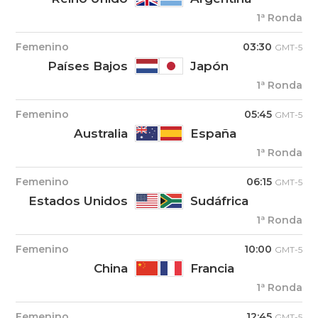
1ª Ronda
Femenino
03:30
GMT-5
Países Bajos
Japón
1ª Ronda
Femenino
05:45
GMT-5
Australia
España
1ª Ronda
Femenino
06:15
GMT-5
Estados Unidos
Sudáfrica
1ª Ronda
Femenino
10:00
GMT-5
China
Francia
1ª Ronda
Femenino
12:45
GMT-5