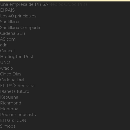
Una empresa de PRISA
Medios Grupo Prisa
El PAÍS
Los 40 principales
Santillana
Santillana Compartir
Cadena SER
AS.com
adn
Caracol
Huffington Post
UNO
wradio
Cinco Días
Cadena Dial
EL PAÍS Semanal
Planeta futuro
Kebuena
Richmond
Moderna
Podium podcasts
El PaÍs ICON
S moda