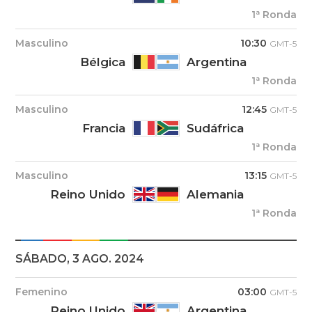
1ª Ronda
Masculino
10:30
GMT-5
Bélgica
Argentina
1ª Ronda
Masculino
12:45
GMT-5
Francia
Sudáfrica
1ª Ronda
Masculino
13:15
GMT-5
Reino Unido
Alemania
1ª Ronda
SÁBADO, 3 AGO. 2024
Femenino
03:00
GMT-5
Reino Unido
Argentina