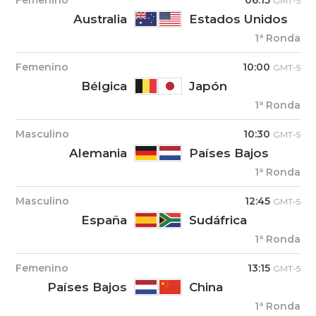
Femenino
06:15
GMT-5
Australia
Estados Unidos
1ª Ronda
Femenino
10:00
GMT-5
Bélgica
Japón
1ª Ronda
Masculino
10:30
GMT-5
Alemania
Países Bajos
1ª Ronda
Masculino
12:45
GMT-5
España
Sudáfrica
1ª Ronda
Femenino
13:15
GMT-5
Países Bajos
China
1ª Ronda