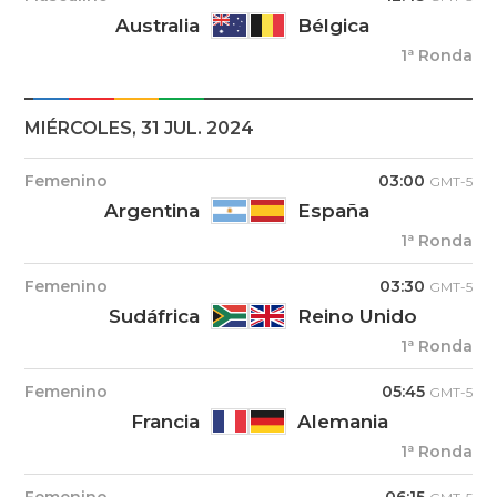
Australia
Bélgica
1ª Ronda
MIÉRCOLES, 31 JUL. 2024
Femenino
03:00
GMT-5
Argentina
España
1ª Ronda
Femenino
03:30
GMT-5
Sudáfrica
Reino Unido
1ª Ronda
Femenino
05:45
GMT-5
Francia
Alemania
1ª Ronda