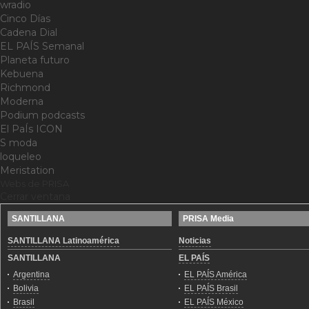
wradio
Cinco Días
Cadena Dial
EL PAÍS Semanal
Planeta futuro
Kebuena
Richmond
Moderna
Podium podcasts
El PaÍs ICON
S moda
loqueleo
Meristation
Webs de PRISA
Cerrar ventana