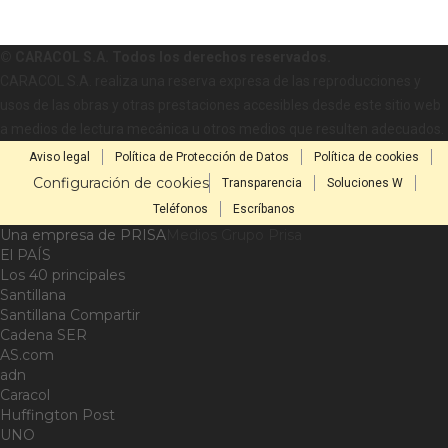
© CARACOL S.A. Todos los derechos reservados.
CARACOL S.A. realiza una reserva expresa de las reproducciones y
usos de las obras y otras prestaciones accesibles desde este sitio web
a medios de lectura mecánica u otros medios que resulten adecuados.
Aviso legal
Política de Protección de Datos
Política de cookies
Configuración de cookies
Transparencia
Soluciones W
Teléfonos
Escríbanos
Una empresa de PRISA
Medios Grupo Prisa
El PAÍS
Los 40 principales
Santillana
Santillana Compartir
Cadena SER
AS.com
adn
Caracol
Huffington Post
UNO