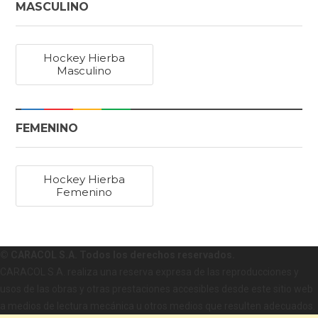
MASCULINO
Hockey Hierba
Masculino
FEMENINO
Hockey Hierba
Femenino
© CARACOL S.A. Todos los derechos reservados.
CARACOL S.A. realiza una reserva expresa de las reproducciones y
usos de las obras y otras prestaciones accesibles desde este sitio web
a medios de lectura mecánica u otros medios que resulten adecuados.