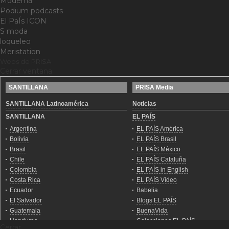
Moderna
Podium podcasts
El PaÍs ICON
S moda
loqueleo
Meristation
Webs de PRISA
Cerrar ventana
Cerrar