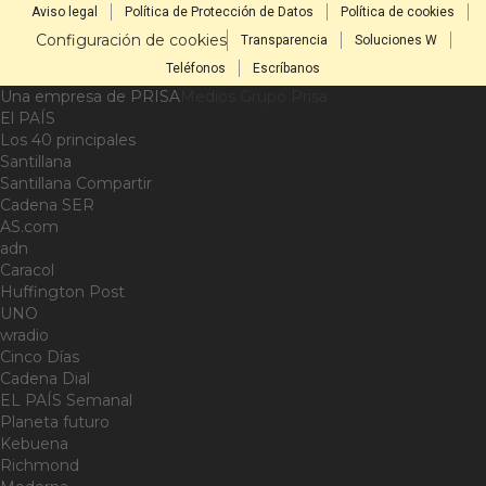
Aviso legal
Política de Protección de Datos
Política de cookies
Configuración de cookies
Transparencia
Soluciones W
Teléfonos
Escríbanos
Una empresa de PRISA
Medios Grupo Prisa
El PAÍS
Los 40 principales
Santillana
Santillana Compartir
Cadena SER
AS.com
adn
Caracol
Huffington Post
UNO
wradio
Cinco Días
Cadena Dial
EL PAÍS Semanal
Planeta futuro
Kebuena
Richmond