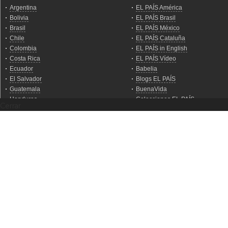
Cerrar