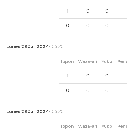
1
0
0
0
0
0
Lunes 29 Jul. 2024
- 05:20
Ippon
Waza-ari
Yuko
Penal
1
0
0
0
0
0
Lunes 29 Jul. 2024
- 05:20
Ippon
Waza-ari
Yuko
Penal