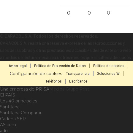
0
0
0
© CARACOL S.A. Todos los derechos reservados.
CARACOL S.A. realiza una reserva expresa de las reproducciones y
usos de las obras y otras prestaciones accesibles desde este sitio web
a medios de lectura mecánica u otros medios que resulten adecuados.
Aviso legal
Política de Protección de Datos
Política de cookies
Configuración de cookies
Transparencia
Soluciones W
Teléfonos
Escríbanos
Una empresa de PRISA
Medios Grupo Prisa
El PAÍS
Los 40 principales
Santillana
Santillana Compartir
Cadena SER
AS.com
adn