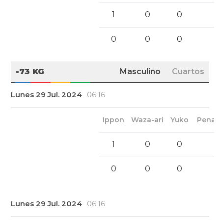
1
0
0
0
0
0
-73 KG
Masculino
Cuartos
Lunes 29 Jul. 2024
- 06:16
Ippon
Waza-ari
Yuko
Penal
1
0
0
0
0
0
Lunes 29 Jul. 2024
- 06:16