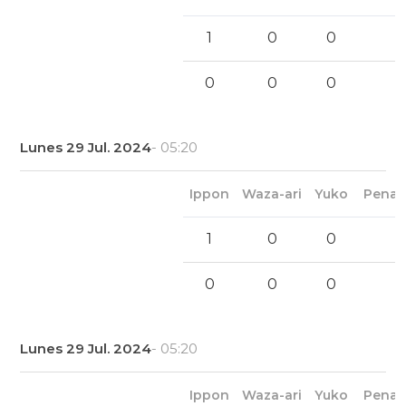
1
0
0
0
0
0
Lunes 29 Jul. 2024
- 05:20
Ippon
Waza-ari
Yuko
Penal
1
0
0
0
0
0
Lunes 29 Jul. 2024
- 05:20
Ippon
Waza-ari
Yuko
Penal