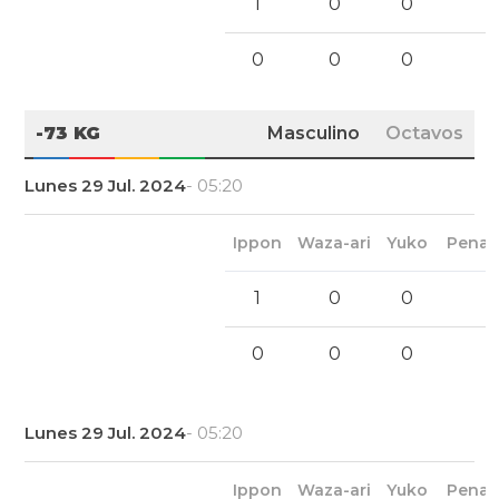
1
0
0
0
0
0
-73 KG
Masculino
Octavos
Lunes 29 Jul. 2024
- 05:20
Ippon
Waza-ari
Yuko
Penal
1
0
0
0
0
0
Lunes 29 Jul. 2024
- 05:20
Ippon
Waza-ari
Yuko
Penal