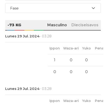
Fase
-73 KG
Masculino
Dieciseisavos
Lunes 29 Jul. 2024
- 03:28
Ippon
Waza-ari
Yuko
Penal
1
0
0
0
0
0
Lunes 29 Jul. 2024
- 03:28
Ippon
Waza-ari
Yuko
Penal