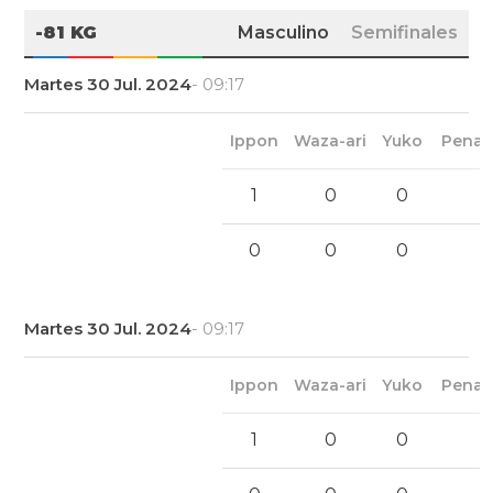
-81 KG
Masculino
Semifinales
Martes 30 Jul. 2024
- 09:17
Ippon
Waza-ari
Yuko
Penal
1
0
0
0
0
0
Martes 30 Jul. 2024
- 09:17
Ippon
Waza-ari
Yuko
Penal
1
0
0