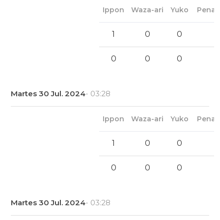
Ippon
Waza-ari
Yuko
Penal
1
0
0
0
0
0
Martes 30 Jul. 2024
- 03:28
Ippon
Waza-ari
Yuko
Penal
1
0
0
0
0
0
Martes 30 Jul. 2024
- 03:28