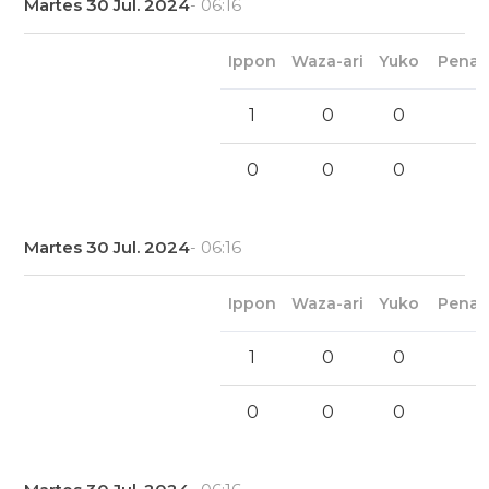
Martes 30 Jul. 2024
- 06:16
Ippon
Waza-ari
Yuko
Penal
1
0
0
0
0
0
Martes 30 Jul. 2024
- 06:16
Ippon
Waza-ari
Yuko
Penal
1
0
0
0
0
0