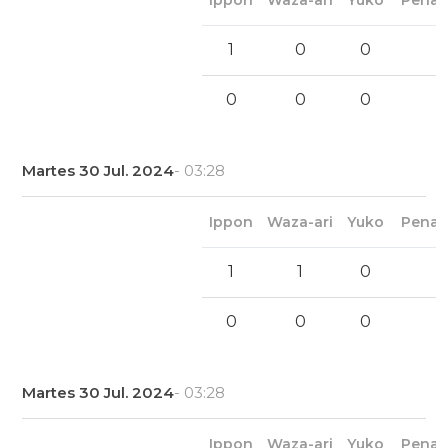
Ippon
Waza-ari
Yuko
Penal
1
0
0
0
0
0
Martes 30 Jul. 2024
- 03:28
Ippon
Waza-ari
Yuko
Penal
1
1
0
0
0
0
Martes 30 Jul. 2024
- 03:28
Ippon
Waza-ari
Yuko
Penal