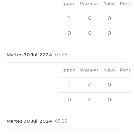
Ippon
Waza-ari
Yuko
Penal
1
0
0
0
0
0
Martes 30 Jul. 2024
- 03:28
Ippon
Waza-ari
Yuko
Penal
1
0
0
0
0
0
Martes 30 Jul. 2024
- 03:28