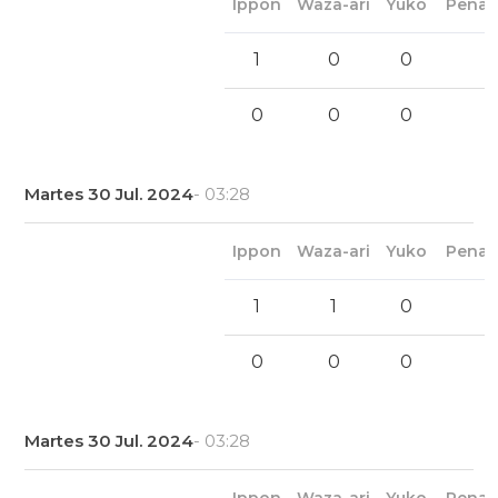
Ippon
Waza-ari
Yuko
Penal
1
0
0
0
0
0
Martes 30 Jul. 2024
- 03:28
Ippon
Waza-ari
Yuko
Penal
1
1
0
0
0
0
Martes 30 Jul. 2024
- 03:28