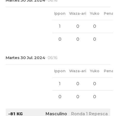
Martes 30 Jul. 2024
- 06:16
Ippon
Waza-ari
Yuko
Penal
1
0
0
0
0
0
Martes 30 Jul. 2024
- 06:16
Ippon
Waza-ari
Yuko
Penal
1
0
0
0
0
0
-81 KG
Masculino
Ronda 1 Repesca