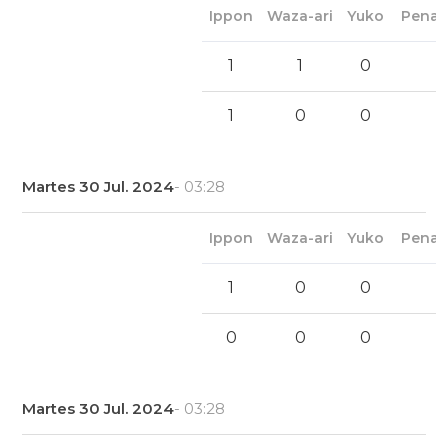
Ippon
Waza-ari
Yuko
Penal
1
1
0
1
0
0
Martes 30 Jul. 2024
- 03:28
Ippon
Waza-ari
Yuko
Penal
1
0
0
0
0
0
Martes 30 Jul. 2024
- 03:28