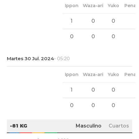
Ippon
Waza-ari
Yuko
Penal
1
0
0
0
0
0
Martes 30 Jul. 2024
- 05:20
Ippon
Waza-ari
Yuko
Penal
1
0
0
0
0
0
-81 KG
Masculino
Cuartos