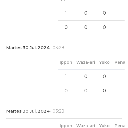
1
0
0
0
0
0
Martes 30 Jul. 2024
- 03:28
Ippon
Waza-ari
Yuko
Penal
1
0
0
0
0
0
Martes 30 Jul. 2024
- 03:28
Ippon
Waza-ari
Yuko
Penal