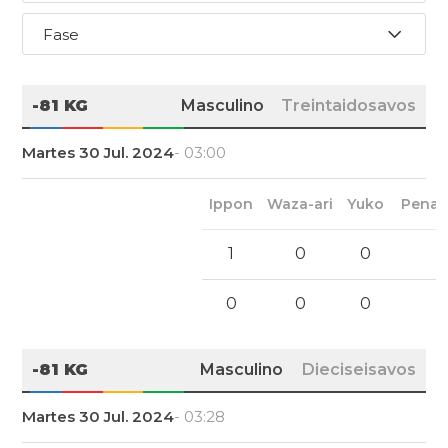
Fase
-81 KG
Masculino
Treintaidosavos
Martes 30 Jul. 2024
- 03:00
Ippon
Waza-ari
Yuko
Penal
1
0
0
0
0
0
-81 KG
Masculino
Dieciseisavos
Martes 30 Jul. 2024
- 03:28