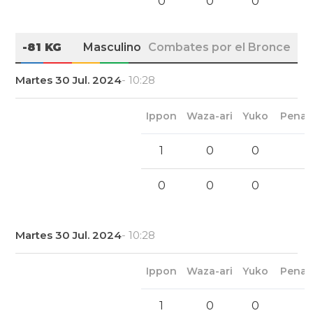
0
0
0
-81 KG
Masculino
Combates por el Bronce
Martes 30 Jul. 2024
- 10:28
Ippon
Waza-ari
Yuko
Penal
1
0
0
0
0
0
Martes 30 Jul. 2024
- 10:28
Ippon
Waza-ari
Yuko
Penal
1
0
0