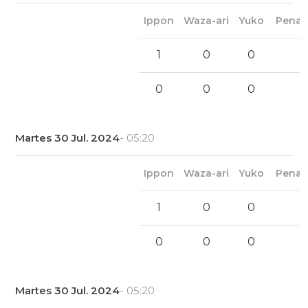
Ippon
Waza-ari
Yuko
Penal
1
0
0
0
0
0
Martes 30 Jul. 2024
- 05:20
Ippon
Waza-ari
Yuko
Penal
1
0
0
0
0
0
Martes 30 Jul. 2024
- 05:20