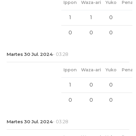
Ippon
Waza-ari
Yuko
Penal
1
1
0
0
0
0
Martes 30 Jul. 2024
- 03:28
Ippon
Waza-ari
Yuko
Penal
1
0
0
0
0
0
Martes 30 Jul. 2024
- 03:28