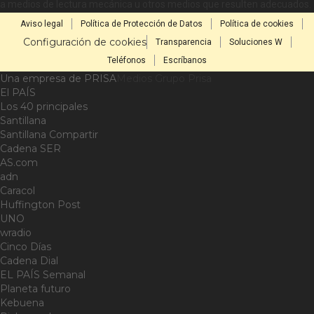
a medios de lectura mecánica u otros medios que resulten adecuados.
Aviso legal
Política de Protección de Datos
Política de cookies
Configuración de cookies
Transparencia
Soluciones W
Teléfonos
Escríbanos
Una empresa de PRISA
Medios Grupo Prisa
El PAÍS
Los 40 principales
Santillana
Santillana Compartir
Cadena SER
AS.com
adn
Caracol
Huffington Post
UNO
wradio
Cinco Días
Cadena Dial
EL PAÍS Semanal
Planeta futuro
Kebuena