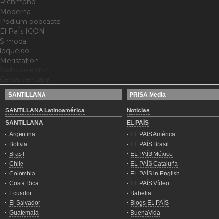
Richmond
Moderna
Podium podcasts
El PaÍs ICON
S moda
loqueleo
Meristation
Webs de PRISA
Cerrar ventana