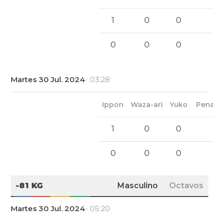
1
0
0
0
0
0
Martes 30 Jul. 2024
- 03:28
Ippon
Waza-ari
Yuko
Penal
1
0
0
0
0
0
-81 KG
Masculino
Octavos
Martes 30 Jul. 2024
- 05:20