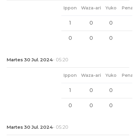
Ippon
Waza-ari
Yuko
Penal
1
0
0
0
0
0
Martes 30 Jul. 2024
- 05:20
Ippon
Waza-ari
Yuko
Penal
1
0
0
0
0
0
Martes 30 Jul. 2024
- 05:20