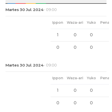
Martes 30 Jul. 2024
- 09:00
Ippon
Waza-ari
Yuko
Penal
1
0
0
0
0
0
Martes 30 Jul. 2024
- 09:00
Ippon
Waza-ari
Yuko
Penal
1
0
0
0
0
0