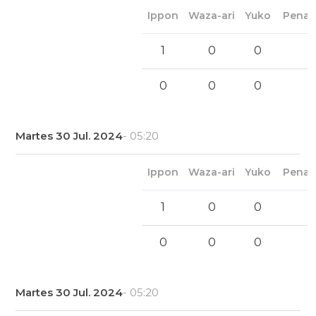
Ippon
Waza-ari
Yuko
Penal
1
0
0
0
0
0
Martes 30 Jul. 2024
- 05:20
Ippon
Waza-ari
Yuko
Penal
1
0
0
0
0
0
Martes 30 Jul. 2024
- 05:20