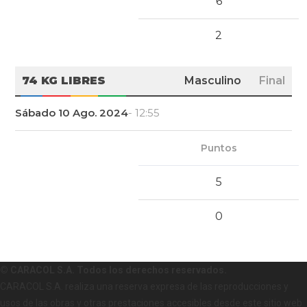
6
2
74 KG LIBRES
Masculino
Final
Sábado 10 Ago. 2024
- 12:55
Puntos
5
0
© CARACOL S.A. Todos los derechos reservados.
CARACOL S.A. realiza una reserva expresa de las reproducciones y
usos de las obras y otras prestaciones accesibles desde este sitio web