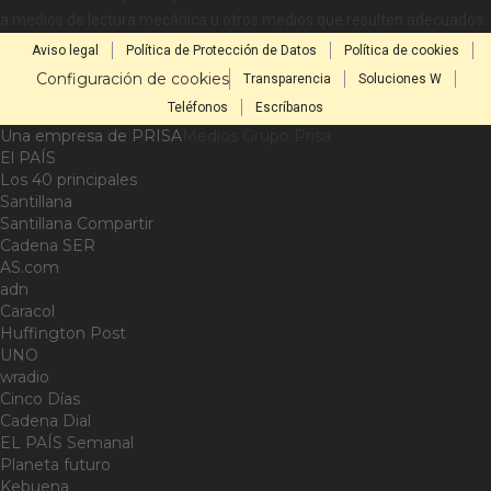
a medios de lectura mecánica u otros medios que resulten adecuados.
Aviso legal
Política de Protección de Datos
Política de cookies
Configuración de cookies
Transparencia
Soluciones W
Teléfonos
Escríbanos
Una empresa de PRISA
Medios Grupo Prisa
El PAÍS
Los 40 principales
Santillana
Santillana Compartir
Cadena SER
AS.com
adn
Caracol
Huffington Post
UNO
wradio
Cinco Días
Cadena Dial
EL PAÍS Semanal
Planeta futuro
Kebuena