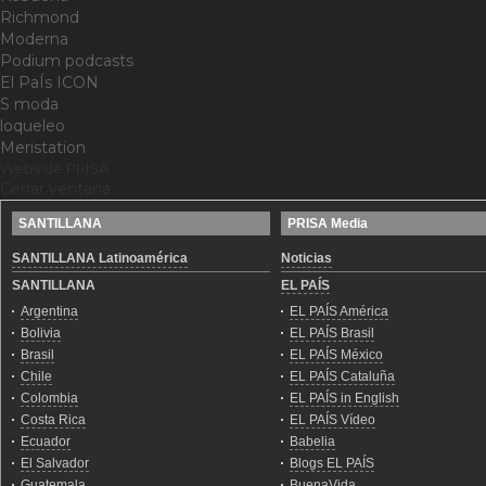
Richmond
Moderna
Podium podcasts
El PaÍs ICON
S moda
loqueleo
Meristation
Webs de PRISA
Cerrar ventana