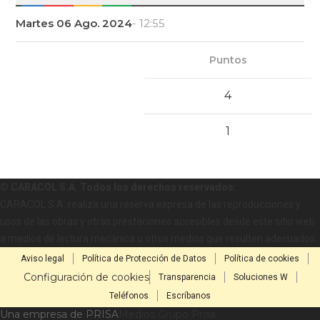
Martes 06 Ago. 2024
- 12:55
Puntos
4
1
© CARACOL S.A. Todos los derechos reservados.
CARACOL S.A. realiza una reserva expresa de las reproducciones y
usos de las obras y otras prestaciones accesibles desde este sitio web
a medios de lectura mecánica u otros medios que resulten adecuados.
Aviso legal
Política de Protección de Datos
Política de cookies
Configuración de cookies
Transparencia
Soluciones W
Teléfonos
Escríbanos
Una empresa de PRISA
Medios Grupo Prisa