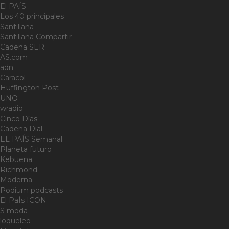
El PAÍS
Los 40 principales
Santillana
Santillana Compartir
Cadena SER
AS.com
adn
Caracol
Huffington Post
UNO
wradio
Cinco Días
Cadena Dial
EL PAÍS Semanal
Planeta futuro
Kebuena
Richmond
Moderna
Podium podcasts
El PaÍs ICON
S moda
loqueleo