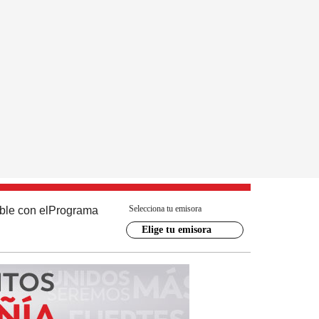
Selecciona tu emisora
ble con el
Programa
Elige tu emisora