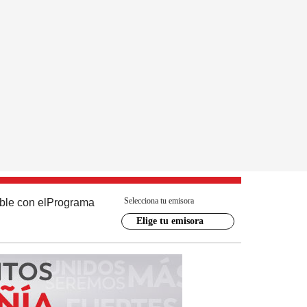
Selecciona tu emisora
ble con el
Programa
Elige tu emisora