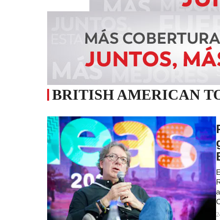
BRITISH AMERICAN 
E
R
a
C
2