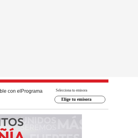
Selecciona tu emisora
ble con el
Programa
Elige tu emisora