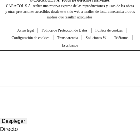
© CARACOL S.A. Todos los derechos reservados.
CARACOL S.A. realiza una reserva expresa de las reproducciones y usos de las obras
y otras prestaciones accesibles desde este sitio web a medios de lectura mecánica u otros
medios que resulten adecuados.
Aviso legal
Política de Protección de Datos
Política de cookies
Configuración de cookies
Transparencia
Soluciones W
Teléfonos
Escríbanos
Desplegar
Directo