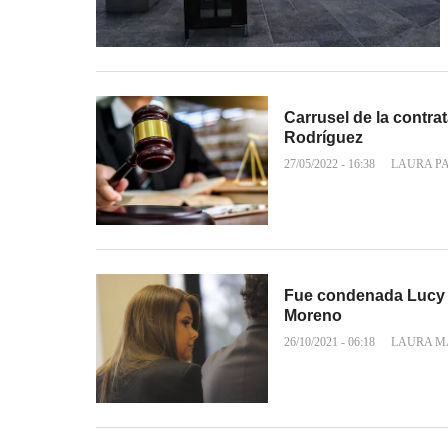
Carrusel de la contr
Rodríguez
27/05/2022 - 16:38
LAURA P
Fue condenada Lucy 
Moreno
26/10/2021 - 06:18
LAURA M