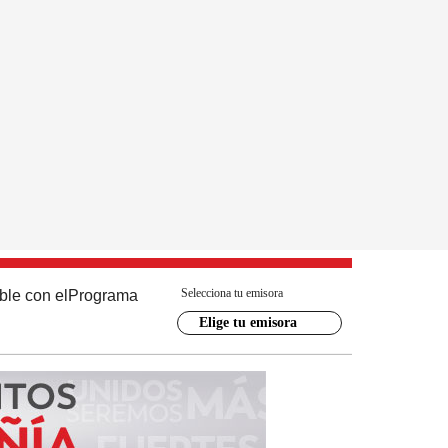
Selecciona tu emisora
ble con el
Programa
Elige tu emisora