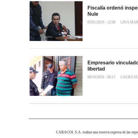
Fiscalía ordenó inspe
Nule
05/01/2019 - 12:00
LINA MA
Empresario vinculado 
libertad
08/10/2018 - 06:11
LAURA M
CARACOL S.A. realiza una reserva expresa de las reprodu