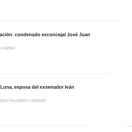
atación: condenado exconcejal José Juan
ALOMINO
Luna, esposa del exsenador Iván
ARIA PALOMINO CARDOZO