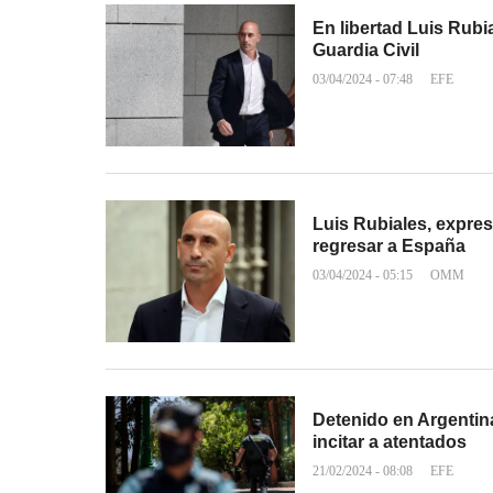
En libertad Luis Rubia
Guardia Civil
03/04/2024 - 07:48
EFE
Luis Rubiales, expres
regresar a España
03/04/2024 - 05:15
OMM
Detenido en Argentin
incitar a atentados
21/02/2024 - 08:08
EFE