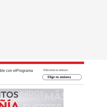
Selecciona tu emisora
ble con el
Programa
Elige tu emisora