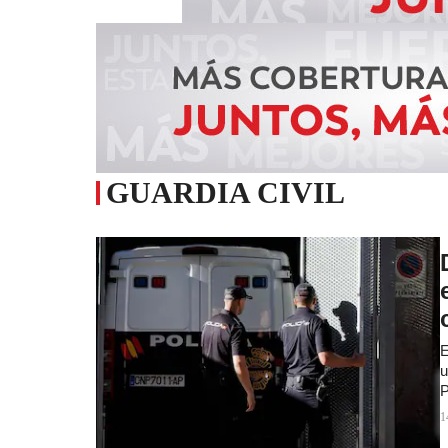
GUARDIA CIVIL
E
u
P
1