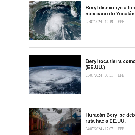
Beryl disminuye a tor
mexicano de Yucatán
05/07/2024 - 16:19
EFE
Beryl toca tierra com
(EE.UU.)
05/07/2024 - 08:51
EFE
Huracán Beryl se debi
ruta hacía EE.UU.
04/07/2024 - 17:07
EFE