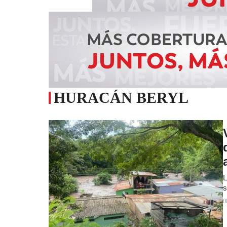
HURACÁN BERYL
L
s
0