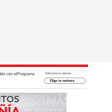
Selecciona tu emisora
ble con el
Programa
Elige tu emisora