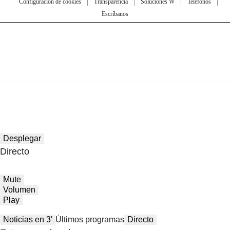
Configuración de cookies
Transparencia
Soluciones W
Teléfonos
Escríbanos
Desplegar
Directo
Mute
Volumen
Play
Noticias en 3′
Últimos programas
Directo