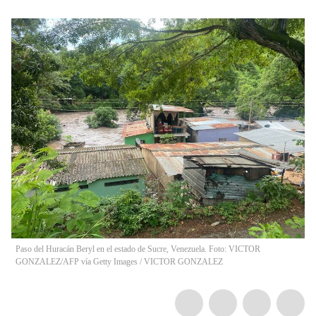
Paso del Huracán Beryl en el estado de Sucre, Venezuela. Foto: VICTOR
GONZALEZ/AFP vía Getty Images
/
VICTOR GONZALEZ