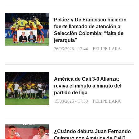
Peláez y De Francisco hicieron
fuerte llamado de atención a
Selección Colombia: “falta de
jerarquía”
26/03/2025 - 13:44
FELIPE LARA
América de Cali 3-0 Alianza:
reviva el minuto a minuto del
partido de liga
15/03/2025 - 17:50
FELIPE LARA
¿Cuándo debuta Juan Fernando
Quintero con América de Cali?