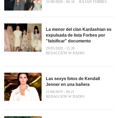
31/08/2020 - 06:34
JULIÁN TORRES
La menor del clan Kardashian es
expulsada de lista Forbes por
"falsificar" documento
29/05/2020 - 15:20
REDACCIÓN W RADIO
Las sexys fotos de Kendall
Jenner en una bañera
21/06/2019 - 09:21
REDACCIÓN W RADIO