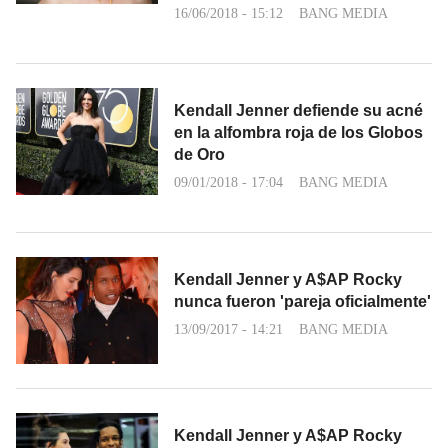
16/06/2018 - 15:12
BANG MEDIA
Kendall Jenner defiende su acné
en la alfombra roja de los Globos
de Oro
09/01/2018 - 17:04
BANG MEDIA
Kendall Jenner y A$AP Rocky
nunca fueron 'pareja oficialmente'
13/09/2017 - 14:21
BANG MEDIA
Kendall Jenner y A$AP Rocky