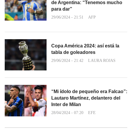
de Argentina: “Tenemos mucho
para dar”
29/06/2024 - 21:51
AFP
Copa América 2024: así está la
tabla de goleadores
29/06/2024 - 21:42
LAURA ROJAS
“Mi ídolo de pequeño era Falcao”:
Lautaro Martínez, delantero del
Inter de Milan
28/04/2024 - 07:20
EFE