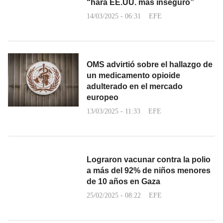
“hará EE.UU. más inseguro”
14/03/2025 - 06:31
EFE
OMS advirtió sobre el hallazgo de
un medicamento opioide
adulterado en el mercado
europeo
13/03/2025 - 11:33
EFE
Lograron vacunar contra la polio
a más del 92% de niños menores
de 10 años en Gaza
25/02/2025 - 08:22
EFE