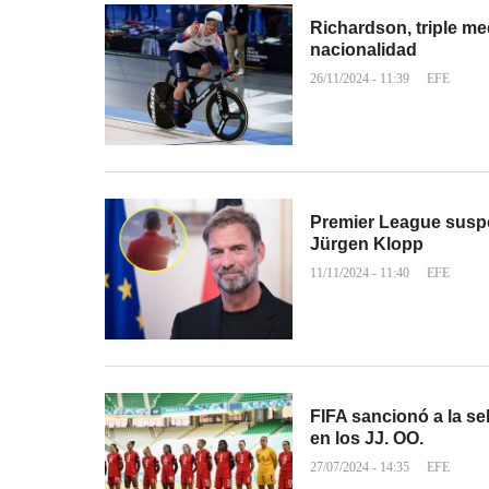
Richardson, triple med
nacionalidad
26/11/2024 - 11:39
EFE
Premier League suspen
Jürgen Klopp
11/11/2024 - 11:40
EFE
FIFA sancionó a la s
en los JJ. OO.
27/07/2024 - 14:35
EFE