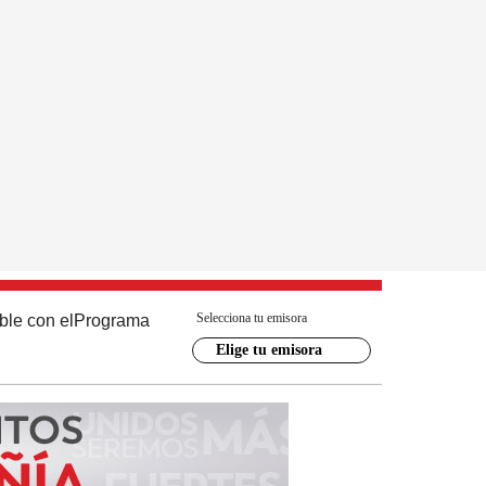
Selecciona tu emisora
ble con el
Programa
Elige tu emisora