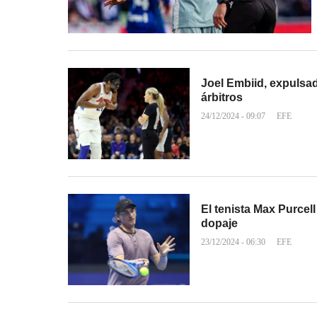
Joel Embiid, expulsad
árbitros
24/12/2024 - 09:07
EFE
El tenista Max Purcel
dopaje
23/12/2024 - 06:30
EFE