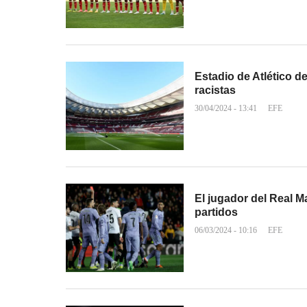
Estadio de Atlético d
racistas
30/04/2024 - 13:41
EFE
El jugador del Real 
partidos
06/03/2024 - 10:16
EFE