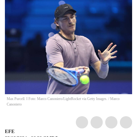
Max Purcell. I Foto: Marco Canoniero/LightRocket via Getty Images.
/
Marco
Canoniero
EFE