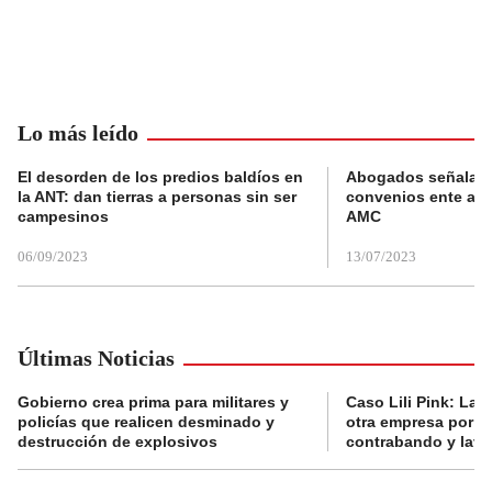
Lo más leído
El desorden de los predios baldíos en
Abogados señalan 
la ANT: dan tierras a personas sin ser
convenios ente alc
campesinos
AMC
06/09/2023
13/07/2023
Últimas Noticias
Gobierno crea prima para militares y
Caso Lili Pink: La F
policías que realicen desminado y
otra empresa por p
destrucción de explosivos
contrabando y lava