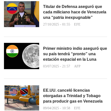
Titular de Defensa aseguró que
cada miliciano hace de Venezuela
una “patria inexpugnable”
27/10/2025 - 01:55
EFE
Primer ministro indio aseguró que
su país tendrá “pronto” una
estación espacial en la Luna
03/07/2025 - 21:57
AFP
EE.UU. canceló licencias
otorgadas a Trinidad y Tobago
para producir gas en Venezuela
09/04/2025 - 10:58
EFE