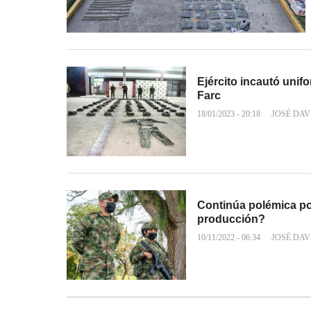
Ejército incautó unif
Farc
18/01/2023 - 20:18
JOSÉ DAV
Continúa polémica por
producción?
10/11/2022 - 06:34
JOSÉ DAV