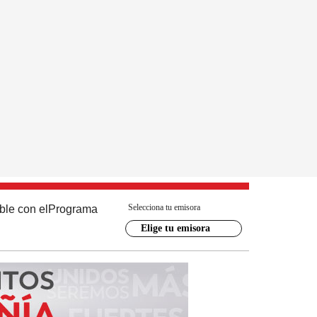
Selecciona tu emisora
ble con el
Programa
Elige tu emisora