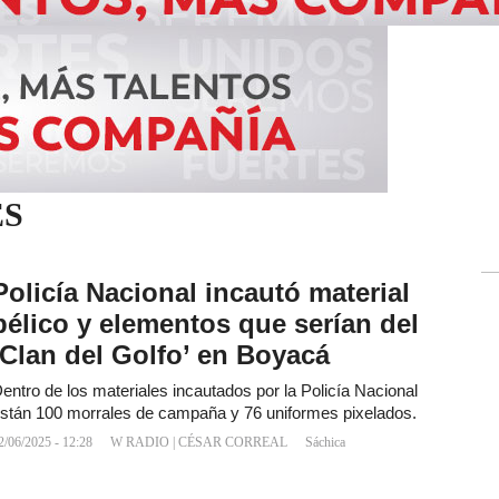
ES
Policía Nacional incautó material
bélico y elementos que serían del
‘Clan del Golfo’ en Boyacá
entro de los materiales incautados por la Policía Nacional
stán 100 morrales de campaña y 76 uniformes pixelados.
2/06/2025 - 12:28
W RADIO
|
CÉSAR CORREAL
Sáchica