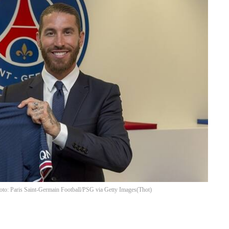
Foto: Paris Saint-Germain Football/PSG via Getty Images
(
Thot
)