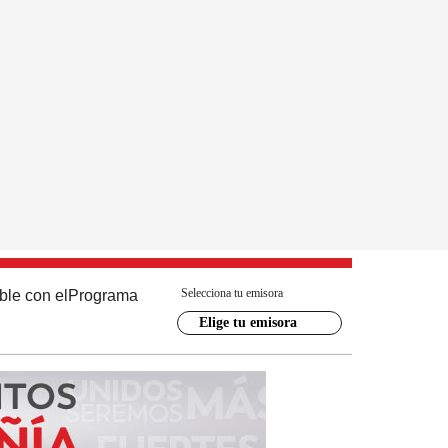
Selecciona tu emisora
ble con el
Programa
Elige tu emisora