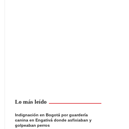
Lo más leído
Indignación en Bogotá por guardería
canina en Engativá donde asfixiaban y
golpeaban perros