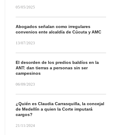
05/05/2025
Abogados señalan como irregulares
convenios ente alcaldía de Cúcuta y AMC
13/07/2023
El desorden de los predios baldíos en la
ANT: dan tierras a personas sin ser
campesinos
06/09/2023
¿Quién es Claudia Carrasquilla, la concejal
de Medellín a quien la Corte imputará
cargos?
21/11/2024