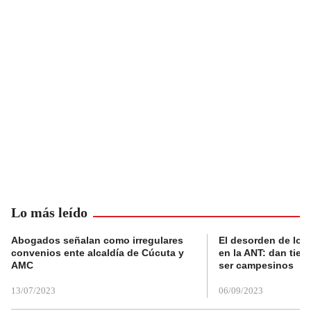
Lo más leído
Abogados señalan como irregulares
El desorden de los
convenios ente alcaldía de Cúcuta y
en la ANT: dan tier
AMC
ser campesinos
13/07/2023
06/09/2023