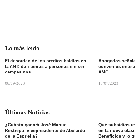
Lo más leído
El desorden de los predios baldíos en
Abogados señalan 
la ANT: dan tierras a personas sin ser
convenios ente alc
campesinos
AMC
06/09/2023
13/07/2023
Últimas Noticias
¿Cuánto ganará José Manuel
Qué subsidios reci
Restrepo, vicepresidente de Abelardo
en la nueva clasifi
de la Espriella?
Beneficios y lo qu