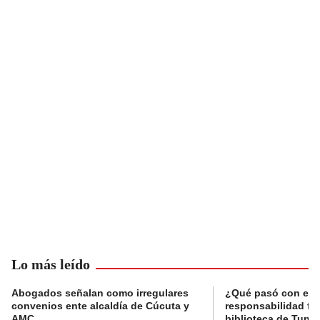
Lo más leído
Abogados señalan como irregulares
¿Qué pasó con el 
convenios ente alcaldía de Cúcuta y
responsabilidad fis
AMC
biblioteca de Tunja